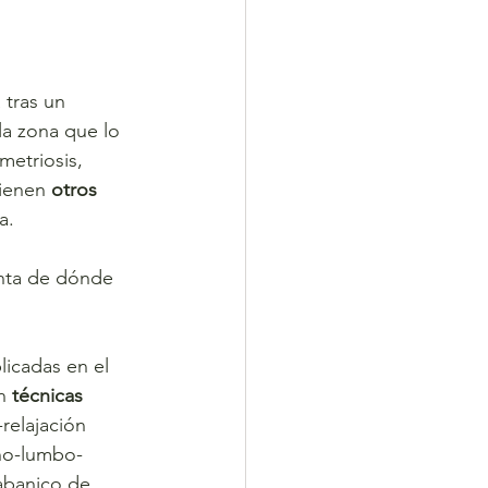
 tras un 
la zona que lo 
etriosis, 
vienen 
otros 
a.
enta de dónde 
licadas en el 
n 
técnicas 
relajación 
ino-lumbo-
 abanico de 