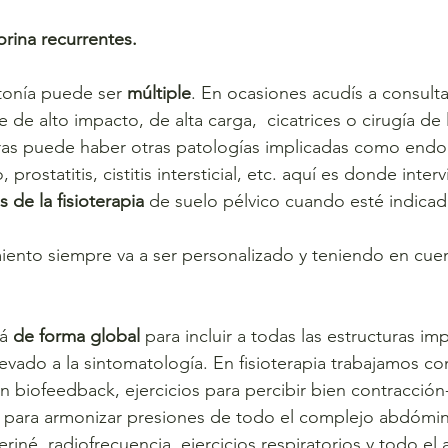
orina recurrentes.
rtonía puede ser 
múltiple
. En ocasiones acudís a consulta
de alto impacto, de alta carga,  cicatrices o cirugía de 
ras puede haber otras patologías implicadas como endom
 prostatitis, cistitis intersticial, etc. aquí es donde inter
 de la fisioterapia
 de suelo pélvico cuando esté indicad
miento siempre va a ser personalizado y teniendo en cu
á 
de forma global 
para incluir a todas las estructuras imp
vado a la sintomatología. En fisioterapia trabajamos co
on biofeedback, ejercicios para percibir bien contracción-
os para armonizar presiones de todo el complejo abdóm
riné, radiofrecuencia, ejercicios respiratorios y todo el