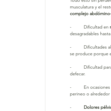
Todo esto sin perder
musculatura y el rest
complejo abdómino-
-          Dificultad en
 
desagradables hasta 
-          Dificultades a
se produce porque es
-          Dificultad 
defecar.
-          En ocasion
perineo o alrededor 
-         
 Dolores pélvi