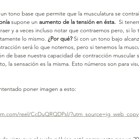
un tono base que permite que la musculatura se contrai
onía
 supone un 
aumento de la tensión en ésta.
  Si tene
raer y a veces incluso notar que contraemos pero, si lo 
tamente lo mismo. 
¿Por qué?
 Si con un tono bajo alca
racción será lo que notemos, pero si tenemos la muscul
ón de base nuestra capacidad de contracción muscular s
nto, la sensación es la misma. Esto números son para visu
ntentado poner imagen a esto: 
ram.com/reel/CcDuQRQDPsl/?utm_source=ig_web_copy_