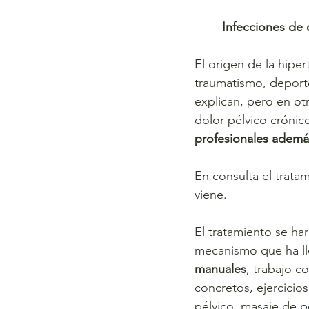
-	
Infecciones de 
El origen de la hipe
traumatismo, deporte 
explican, pero en ot
dolor pélvico crónico,
profesionales además
En consulta el trata
viene. 
El tratamiento se har
mecanismo que ha lle
manuales
, trabajo c
concretos, ejercici
pélvico, masaje de pe