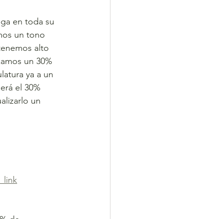
ga en toda su 
mos un tono 
tenemos alto 
nzamos un 30% 
atura ya a un 
erá el 30% 
alizarlo un 
link