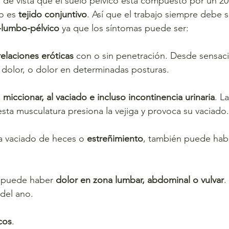
 de vista que el suelo pélvico está compuesto por un 2
o es 
tejido conjuntivo
. Así que el trabajo siempre debe s
lumbo-pélvico
 ya que los síntomas puede ser:
relaciones eróticas
 con o sin penetración. Desde sensac
dolor, o dolor en determinadas posturas.
l
 miccionar, al vaciado e incluso incontinencia urinaria
. L
ta musculatura presiona la vejiga y provoca su vaciado.
para vaciado de heces o 
estreñimiento
, también puede habe
es puede haber 
dolor en zona lumbar, abdominal o vulvar
.
del ano.
cos
.