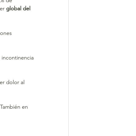
0% de 
er 
global del 
iones 
a incontinencia 
r dolor al 
 También en 