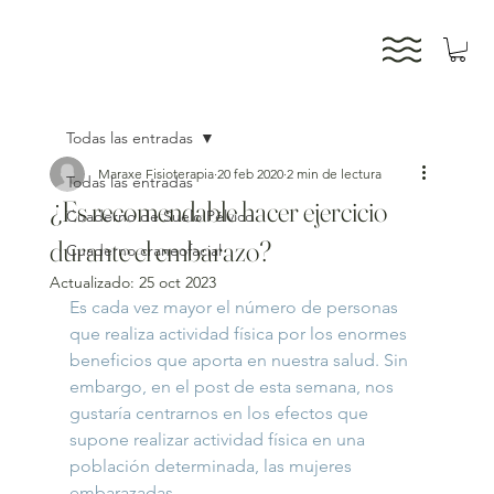
Todas las entradas
Maraxe Fisioterapia
20 feb 2020
2 min de lectura
Todas las entradas
¿Es recomendable hacer ejercicio
Cuaderno de Suelo Pélvico
durante el embarazo?
Cuaderno craneofacial
Actualizado:
25 oct 2023
Es cada vez mayor el número de personas 
que realiza actividad física por los enormes 
beneficios que aporta en nuestra salud. Sin 
embargo, en el post de esta semana, nos 
gustaría centrarnos en los efectos que 
supone realizar actividad física en una 
población determinada, las mujeres 
embarazadas.