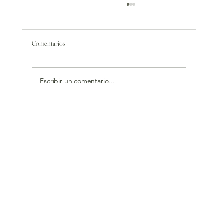
Comentarios
Escribir un comentario...
Preguntas frecuentes (FAQs) en la Fisioterapia de
Suelo Pélvico